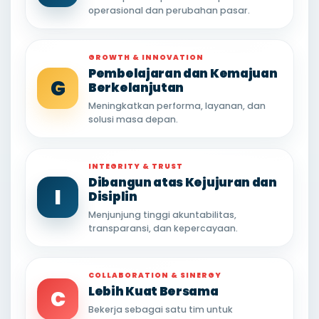
operasional dan perubahan pasar.
GROWTH & INNOVATION
Pembelajaran dan Kemajuan
G
Berkelanjutan
Meningkatkan performa, layanan, dan
solusi masa depan.
INTEGRITY & TRUST
Dibangun atas Kejujuran dan
I
Disiplin
Menjunjung tinggi akuntabilitas,
transparansi, dan kepercayaan.
COLLABORATION & SINERGY
Lebih Kuat Bersama
C
Bekerja sebagai satu tim untuk